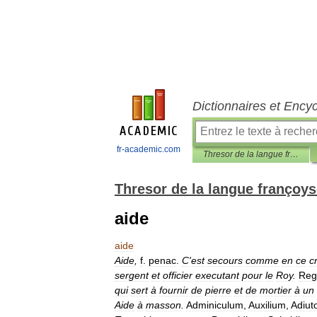
Dictionnaires et Ency
fr-academic.com
Thresor de la langue françoyse
Thresor de la langue françoy
aide
aide
Aide
,
f
.
penac
.
C
'
est
secours
comme
en
ce
c
sergent
et
officier
executant
pour
le
Roy
.
Reg
qui
sert
à
fournir
de
pierre
et
de
mortier
à
un
Aide
à
masson
.
Adminiculum
,
Auxilium
,
Adiut