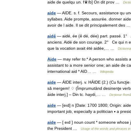
aide de quelqu un. f♛/b] On dit prov …
Dicti
aide
— AIDE. s. f. Secours, assistance qu u
syllabes. Aide prompte, assurée. donner aide. 
avoir de l aide. Il se dit principalement des
aidé
— aidé, ée (ê dé, dée) part. passé. 1° A
anciens. Aidé de son courage. 2° Ce qui n e
que la vocation avait été aidée,… …
Dictionna
Aide
— may refer to:* A person who assists ano
assistant to a more senior one; an aide de ca
international aid * AID… …
Wikipedia
aide
— ÁIDE interj. v. HÁIDE (2.) (Cu funcţie
să mergem! ♢ (Împrumutând desinenţe verbale 
áide interj.] – Din tc. haydi,… …
Dicționar Rom
aide
— [eıd] n [Date: 1700 1800; Origin: ai
important job, especially a politician ▪ a pre
aide
— [ eıd ] noun count * someone whose job
the President …
Usage of the words and phrases in