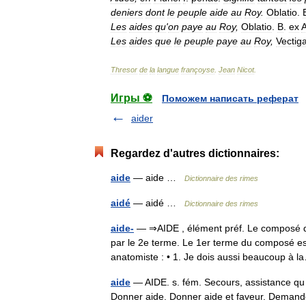
deniers
dont
le
peuple
aide
au
Roy
.
Oblatio
.
Les
aides
qu
'
on
paye
au
Roy
,
Oblatio
.
B
.
ex
Les
aides
que
le
peuple
paye
au
Roy
,
Vectiga
Thresor
de
la
langue
françoyse
.
Jean
Nicot
.
Игры ⚽
Поможем написать реферат
aider
Regardez d'autres dictionnaires:
aide
— aide …
Dictionnaire des rimes
aidé
— aidé …
Dictionnaire des rimes
aide-
— ⇒AIDE , élément préf. Le composé dé
par le 2e terme. Le 1er terme du composé es
anatomiste : • 1. Je dois aussi beaucoup 
aide
— AIDE. s. fém. Secours, assistance qu
Donner aide. Donner aide et faveur. Demander,