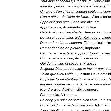
Tout
aide
et
secours
,
Praesidium
,
Subsidium
.
Aide
fort
puissant
et
de
grande
efficace
,
Adi
Un
aide
qu
'
un
chacun
soudart
souloit
ancien
L
'
un
a
affaire
de
l
'
aide
de
l
'
autre
,
Alter
alteriu
Appeler
à
son
aide
,
Appellare
aliquem
.
Apporter
aide
,
Adiumenta
importare
.
Defaillir
à
quelqu
'
un
d
'
aide
,
Deesse
alicui
ope
Delaisser
aucun
sans
aide
,
Relinquere
aliqu
Demander
aide
et
secours
,
Fidem
alicuius
im
Demander
aide
en
pleurant
,
Implorare
.
Cercher
autre
aide
et
support
,
Copiam
aliam
Donner
aide
à
aucun
,
Auxilio
esse
alicui
.
Qui
donne
aide
et
secours
,
Praeses
.
Seigneur
Dieu
,
donne
aide
et
faveur
aux
cho
Selon
que
Dieu
t
'
aide
,
Quantum
Deus
dat
tibi
Employer
l
'
aide
d
'
autruy
,
foreine
et
qui
soit
d
Impetrer
aide
et
secours
,
Auferre
opem
ab
al
Prendre
aide
,
Auxilium
sibi
adiungere
.
Par
ton
aide
,
Virtute
tua
.
En
cecy
,
y
a
qui
aide
fort
à
bien
vivre
,
In
his
s
Porter
ou
donner
aide
ou
secours
,
Adiument
Aides
,
en
Pluriel
f
.
penac
.
Signifie
tantost
les