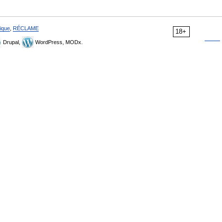
ique
,
RÉCLAME
18+
Drupal,
WordPress, MODx.