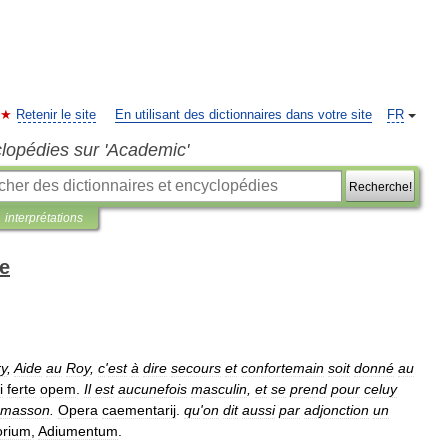
Retenir le site
En utilisant des dictionnaires dans votre site
FR
clopédies sur 'Academic'
Recherche!
interprétations
se
ry
,
Aide
au
Roy
,
c
'
est
à
dire
secours
et
confortemain
soit
donné
au
i
ferte
opem
.
Il
est
aucunefois
masculin
,
et
se
prend
pour
celuy
masson
.
Opera
caementarij
.
qu
'
on
dit
aussi
par
adjonction
un
orium
,
Adiumentum
.