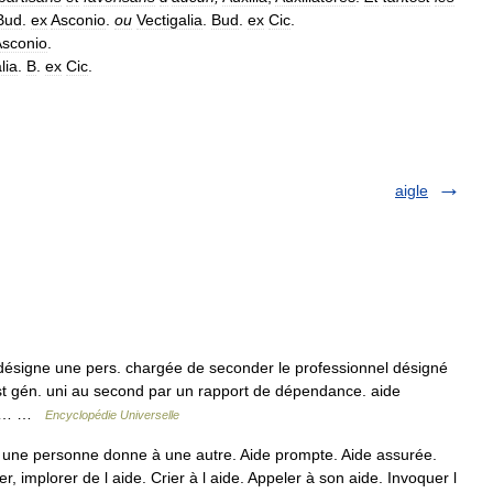
Bud
.
ex
Asconio
.
ou
Vectigalia
.
Bud
.
ex
Cic
.
Asconio
.
lia
.
B
.
ex
Cic
.
aigle
signe une pers. chargée de seconder le professionnel désigné
t gén. uni au second par un rapport de dépendance. aide
à la… …
Encyclopédie Universelle
 une personne donne à une autre. Aide prompte. Aide assurée.
 implorer de l aide. Crier à l aide. Appeler à son aide. Invoquer l