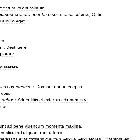
umentum
valentissimum
.
nement
prendre
pour
faire
ses
menus
affaires
,
Optio
.
s
auxilio
eget
.
ra
.
em
,
Destituere
.
plorare
.
quaerere
.
ses
commencées
,
Domine
,
annue
coeptis
.
opis
.
e
dehors
,
Aduentitiis
et
externis
adiumentis
vti
.
iquo
.
unt
ad
bene
viuendum
momenta
maxima
.
um
alicui
ad
aliquam
rem
afferre
.
partisans
et
favorisans
d
'
aucun
,
Auxilia
,
Auxiliatores
.
Et
tantost
les