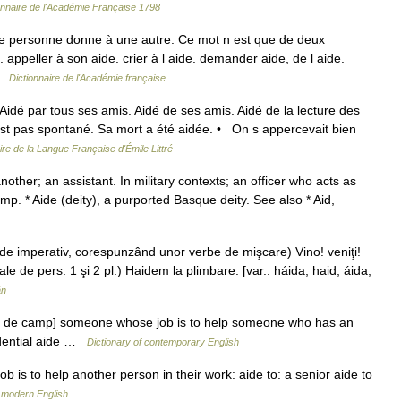
onnaire de l'Académie Française 1798
ne personne donne à une autre. Ce mot n est que de deux
appeller à son aide. crier à l aide. demander aide, de l aide.
 …
Dictionnaire de l'Académie française
idé par tous ses amis. Aidé de ses amis. Aidé de la lecture des
st pas spontané. Sa mort a été aidée. • On s appercevait bien
ire de la Langue Française d'Émile Littré
ther; an assistant. In military contexts; an officer who acts as
mp. * Aide (deity), a purported Basque deity. See also * Aid,
 de imperativ, corespunzând unor verbe de mişcare) Vino! veniţi!
de pers. 1 şi 2 pl.) Haidem la plimbare. [var.: háida, haid, áida,
ân
de de camp] someone whose job is to help someone who has an
sidential aide …
Dictionary of contemporary English
 is to help another person in their work: aide to: a senior aide to
 modern English